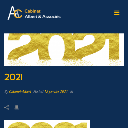
2021
By
Cabinet-Albert
Posted
12 janvier 2021
In